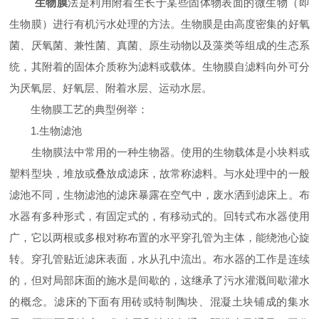
生物膜
法是利用附着生长于某些固体物表面的微生物（即
生物膜）进行有机污水处理的方法。生物膜是由高度密集的好氧
菌、厌氧菌、兼性菌、真菌、原生动物以及藻类等组成的生态系
统，其附着的固体介质称为滤料或载体。生物膜自滤料向外可分
为厌氧层、好氧层、附着水层、运动水层。
生物膜工艺的典型例举：
1.生物滤池
生物膜法中常用的一种生物器。使用的生物载体是小块料或
塑料型块，堆放或叠放成滤床，故常称滤料。与水处理中的一般
滤池不同，生物滤池的滤床暴露在空气中，废水洒到滤床上。布
水器有多种形式，有固定式的，有移动式的。回转式布水器使用
广，它以两根或多根对称布置的水平穿孔管为主体，能绕池心旋
转。穿孔管贴近滤床表面，水从孔中流出。布水器的工作是连续
的，但对局部床面的施水是间歇的，这继承了污水灌溉间歇灌水
的概念。滤床的下面有用砖或特制陶块、混凝土块铺成的集水