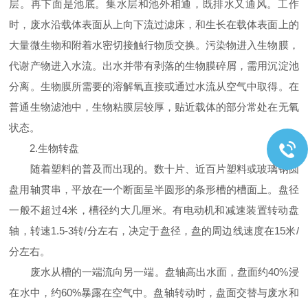
层。再下面是池底。集水层和池外相通，既排水又通风。工作
时，废水沿载体表面从上向下流过滤床，和生长在载体表面上的
大量微生物和附着水密切接触行物质交换。污染物进入生物膜，
代谢产物进入水流。出水并带有剥落的生物膜碎屑，需用沉淀池
分离。生物膜所需要的溶解氧直接或通过水流从空气中取得。在
普通生物滤池中，生物粘膜层较厚，贴近载体的部分常处在无氧
状态。
2.生物转盘
随着塑料的普及而出现的。数十片、近百片塑料或玻璃钢圆
盘用轴贯串，平放在一个断面呈半圆形的条形槽的槽面上。盘径
一般不超过4米，槽径约大几厘米。有电动机和减速装置转动盘
轴，转速1.5-3转/分左右，决定于盘径，盘的周边线速度在15米/
分左右。
废水从槽的一端流向另一端。盘轴高出水面，盘面约40%浸
在水中，约60%暴露在空气中。盘轴转动时，盘面交替与废水和