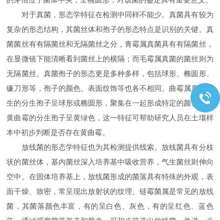
对于真菌，形态学特征在检测中同样不能少。真菌具有较为
复杂的形态结构，其菌丝体和孢子的形态特点是识别的关键。真
菌菌丝有有隔菌丝和无隔菌丝之分，青霉属真菌具有有隔菌丝，
在显微镜下能清晰看到菌丝上的横隔；而毛霉属真菌的菌丝则为
无隔菌丝。真菌孢子的形态更是多种多样，包括球形、椭圆形、
镰刀形等，孢子的颜色、表面纹饰等也各不相同。曲霉属真菌产
生的分生孢子呈球形或椭圆形，聚集在一起形成特定的颜色，如
黄曲霉的分生孢子呈黄绿色，这一特征可帮助研究人员在土壤样
本中初步判断是否存在黄曲霉。
放线菌的形态学特征也为其检测提供线索。放线菌具有分枝
状的菌丝体，基内菌丝深入培养基中吸收营养，气生菌丝则伸向
空中。在固体培养基上，放线菌形成的菌落具有特殊的外观，表
面干燥、致密，常呈现出放射状的纹理。链霉菌属是常见的放线
菌，其菌落颜色丰富，有的呈白色、灰色，有的呈红色、蓝色