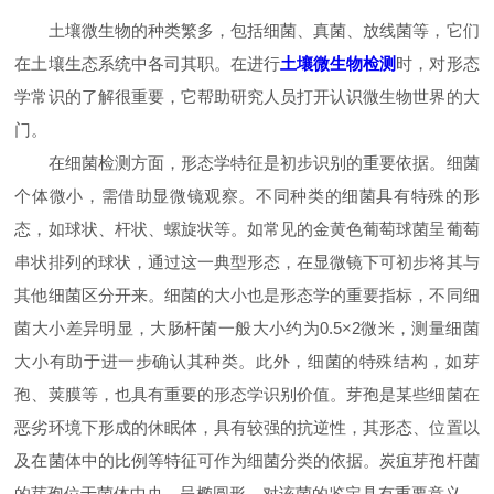
土壤微生物的种类繁多，包括细菌、真菌、放线菌等，它们
在土壤生态系统中各司其职。在进行
土壤微生物检测
时，对形态
学常识的了解很重要，它帮助研究人员打开认识微生物世界的大
门。
在细菌检测方面，形态学特征是初步识别的重要依据。细菌
个体微小，需借助显微镜观察。不同种类的细菌具有特殊的形
态，如球状、杆状、螺旋状等。如常见的金黄色葡萄球菌呈葡萄
串状排列的球状，通过这一典型形态，在显微镜下可初步将其与
其他细菌区分开来。细菌的大小也是形态学的重要指标，不同细
菌大小差异明显，大肠杆菌一般大小约为0.5×2微米，测量细菌
大小有助于进一步确认其种类。此外，细菌的特殊结构，如芽
孢、荚膜等，也具有重要的形态学识别价值。芽孢是某些细菌在
恶劣环境下形成的休眠体，具有较强的抗逆性，其形态、位置以
及在菌体中的比例等特征可作为细菌分类的依据。炭疽芽孢杆菌
的芽孢位于菌体中央，呈椭圆形，对该菌的鉴定具有重要意义。