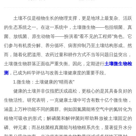
土壤不仅是植物生长的物理支撑，更是地球上最复杂、活跃
的生态系统之一。在这一系统中，土壤微生物——包括细菌、真
菌、放线菌、原生动物等——扮演着“看不见的工程师”角色。它
们参与有机质分解、养分循环、病害抑制乃至土壤结构形成。然
而，随着化肥滥用、农药过量和耕作方式不当等问题日益突出，
土壤微生物群落正面临严重失衡。因此，定期进行
土壤微生物检
测
，已成为科学评估与改善土壤健康度的重要手段。
1.微生物：土壤健康的“晴雨表”
健康的土壤并非仅指肥沃或疏松，更核心的是其具备良好的
生物活性。研究表明，一克健康土壤中可含有数十亿个微生物，
涵盖上万种功能不同的菌群。例如固氮菌能将空气中的氮转化为
植物可吸收的形式；解磷菌和解钾菌则帮助释放被土壤固定的
磷、钾元素；而丛枝菌根真菌能与植物根系共生，显著提升水分