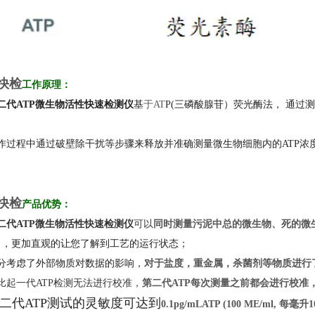
P快检
工作原理：
二代ATP微生物活性快速检测仪
基
于AT
P(三磷酸腺苷）荧光酶法， 通过
作过程中通过破壁除干扰等步骤来释放并准确测量微生物细胞内的ATP浓
P快检
产品优势：
二代ATP微生物活性快速检测仪
可以
同时测量污泥中总的微生物、死的微
力，更加直观的让您了解到工艺的运行状态；
分考虑了外部物质对数据的影响，
对于盐度，重金属，杀菌剂等物质进行
比起一代ATP检测无法进行校准，
第二代ATP每次测量之前都会进行校准
二代ATP测试的灵敏度可达到
0.1pg/mLATP (100 ME/ml, 每