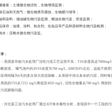
壤修复：土壤微生物活性，生物增强监测；
游石油和天然气：微生物诱导腐蚀，生物膜污堵等；
油和染料：储油罐生物污染监测，燃油生物污染，管道监测
；
品保存：油漆、涂料、粘合剂、化妆品等产品和原材料生物污染检测；
压舱水：压舱水微生物污染监。
分享：
一：
美国某市政污水处理厂活性污泥工艺运营不良，TSS浓度高达7000mg/L左右
断发现， 曝气池中的AVSS浓度为788 mg/L, ABR为9%左右，远低于推
采用间隔为6天的多次加大排泥策略，从系统中排出多余的污泥，同时每日取样
系统的TSS从7252
mg/L
降低至4826 mg/L, 活性生物量从788 mg/L 增加到11
了污泥膨胀问题。
二：
河北某工业污水处理厂通过ATP来水毒性分析，发现其中一个工段的污