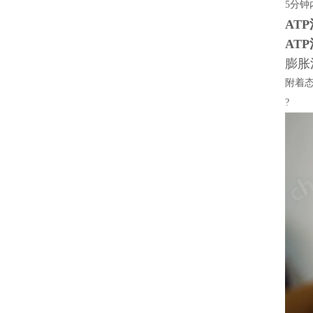
5
分钟
AT
AT
膨胀
附着态
?