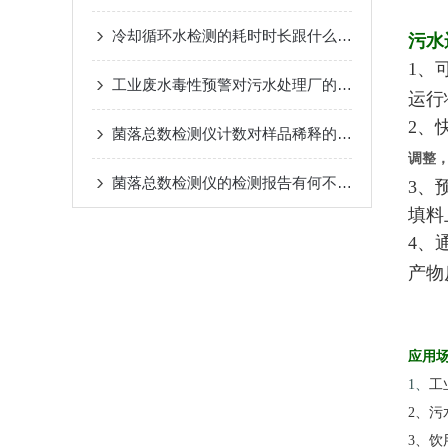
冷却循环水检测的耗时时长跟什么有关？
污水
1、
工业废水毒性预警对污水处理厂的帮助
运行
2、
菌落总数检测仪计数对样品稀释的介绍
调整
菌落总数检测仪的检测报告有何不容忽视之处？
3、
填料
4、
产物
应用
1
、
工
2
、污
3
、饮