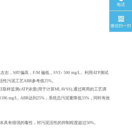
电话
微信扫一扫
，SRT偏高，F/M 偏低，SVI> 500
mg/L
。利用ATP测试
荐活性污泥工艺ABR参考值25%。
监测cATP浓度(用于计算MLAVSS),通过两周的工艺调
86 mg/L,
ABR
达到25%，系统总污泥量降低33%，同时有效
水具有很强的毒性，对污泥活性的抑制程度超过50%。