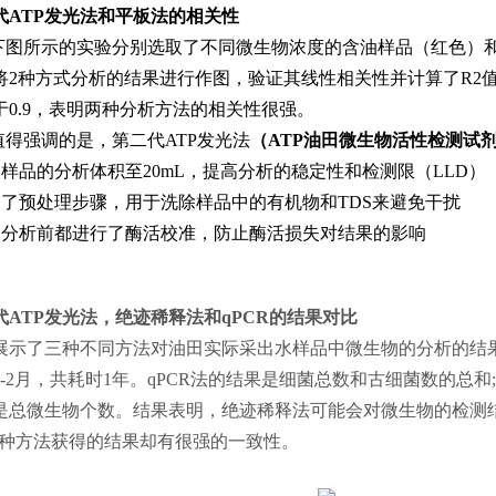
代ATP发光法和平板法的相关性
下图所示的实验分别选取了不同微生物浓度的含油样品（红色）和
将2种方式分析的结果进行作图，验证其线性相关性并计算了R2值
于0.9，表明两种分析方法的相关性很强。
值得强调的是，第二代ATP发光法
（ATP油田微生物活性检测试
样品的分析体积至20mL，提高分析的稳定性和检测限（LLD）
了预处理步骤，用于洗除样品中的有机物和TDS来避免干扰
次分析前都进行了酶活校准，防止酶活损失对结果的影响
代ATP发光法，绝迹稀释法和qPCR的结果对比
展示了三种不同方法对油田实际采出水样品中微生物的分析的结
-2月，共耗时1年。qPCR法的结果是细菌总数和古细菌数的总和; 
是总微生物个数。结果表明，绝迹稀释法可能会对微生物的检测结果
两种方法获得的结果却有很强的一致性。