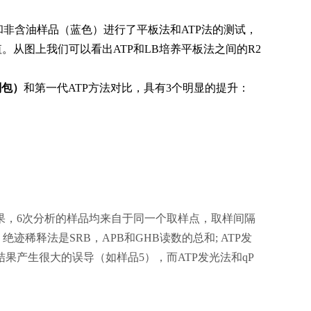
非含油样品（蓝色）进行了平板法和ATP法的测试，
。从图上我们可以看出ATP和LB培养平板法之间的R2
剂包）
和第一代ATP方法对比，具有3个明显的提升：
果，6次分析的样品均来自于同一个取样点，取样间隔
绝迹稀释法是SRB，APB和GHB读数的总和; ATP发
产生很大的误导（如样品5），而ATP发光法和qP