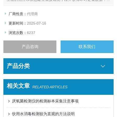
MLSS, 镜检等手段形成互补，帮助污水处理厂精准的了解微生物
的状态，从而提高工艺控制的稳定性。
厂商性质：
代理商
更新时间：
2025-07-16
浏览次数：
6237
产品咨询
联系我们
产品分类
相关文章
RELATED ARTICLES
厌氧菌检测仪的检测标本采集注意事项
饮用水消毒检测较为直观的方法说明